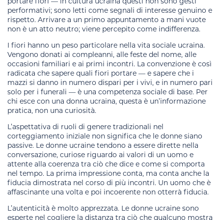
portare fiori — in cultura ucraina questi non sono gesti
performativi; sono letti come segnali di interesse genuino e
rispetto. Arrivare a un primo appuntamento a mani vuote
non è un atto neutro; viene percepito come indifferenza.
I fiori hanno un peso particolare nella vita sociale ucraina.
Vengono donati ai compleanni, alle feste del nome, alle
occasioni familiari e ai primi incontri. La convenzione è così
radicata che sapere quali fiori portare — e sapere che i
mazzi si danno in numero dispari per i vivi, e in numero pari
solo per i funerali — è una competenza sociale di base. Per
chi esce con una donna ucraina, questa è un’informazione
pratica, non una curiosità.
L’aspettativa di ruoli di genere tradizionali nel
corteggiamento iniziale non significa che le donne siano
passive. Le donne ucraine tendono a essere dirette nella
conversazione, curiose riguardo ai valori di un uomo e
attente alla coerenza tra ciò che dice e come si comporta
nel tempo. La prima impressione conta, ma conta anche la
fiducia dimostrata nel corso di più incontri. Un uomo che è
affascinante una volta e poi incoerente non otterrà fiducia.
L’autenticità è molto apprezzata. Le donne ucraine sono
esperte nel cogliere la distanza tra ciò che qualcuno mostra