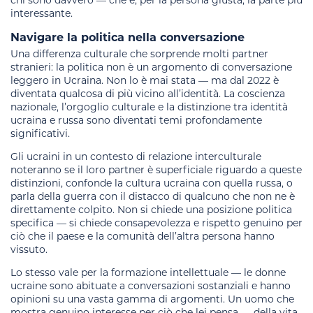
chi sono davvero — che è, per la persona giusta, la parte più
interessante.
Navigare la politica nella conversazione
Una differenza culturale che sorprende molti partner
stranieri: la politica non è un argomento di conversazione
leggero in Ucraina. Non lo è mai stata — ma dal 2022 è
diventata qualcosa di più vicino all’identità. La coscienza
nazionale, l’orgoglio culturale e la distinzione tra identità
ucraina e russa sono diventati temi profondamente
significativi.
Gli ucraini in un contesto di relazione interculturale
noteranno se il loro partner è superficiale riguardo a queste
distinzioni, confonde la cultura ucraina con quella russa, o
parla della guerra con il distacco di qualcuno che non ne è
direttamente colpito. Non si chiede una posizione politica
specifica — si chiede consapevolezza e rispetto genuino per
ciò che il paese e la comunità dell’altra persona hanno
vissuto.
Lo stesso vale per la formazione intellettuale — le donne
ucraine sono abituate a conversazioni sostanziali e hanno
opinioni su una vasta gamma di argomenti. Un uomo che
mostra genuino interesse per ciò che lei pensa — della vita,