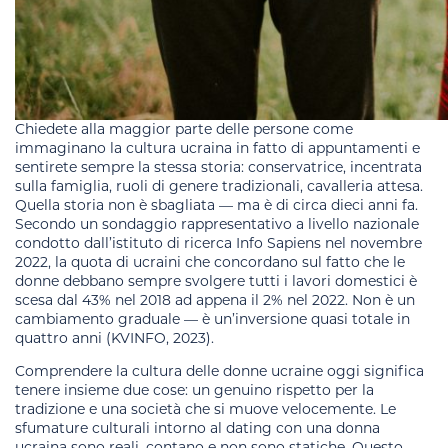
Chiedete alla maggior parte delle persone come
immaginano la cultura ucraina in fatto di appuntamenti e
sentirete sempre la stessa storia: conservatrice, incentrata
sulla famiglia, ruoli di genere tradizionali, cavalleria attesa.
Quella storia non è sbagliata — ma è di circa dieci anni fa.
Secondo un sondaggio rappresentativo a livello nazionale
condotto dall’istituto di ricerca Info Sapiens nel novembre
2022, la quota di ucraini che concordano sul fatto che le
donne debbano sempre svolgere tutti i lavori domestici è
scesa dal 43% nel 2018 ad appena il 2% nel 2022. Non è un
cambiamento graduale — è un’inversione quasi totale in
quattro anni (KVINFO, 2023).
Comprendere la cultura delle donne ucraine oggi significa
tenere insieme due cose: un genuino rispetto per la
tradizione e una società che si muove velocemente. Le
sfumature culturali intorno al dating con una donna
ucraina sono reali, contano e non sono statiche. Questo