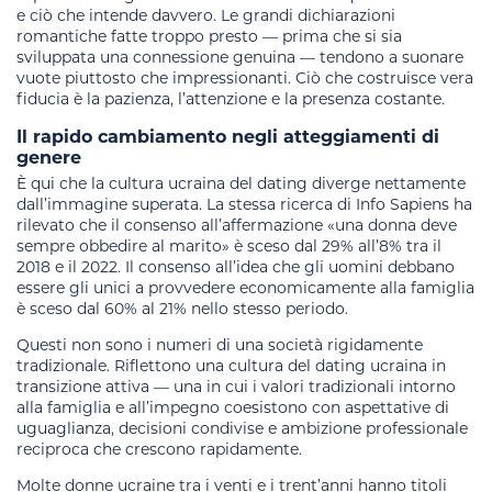
e ciò che intende davvero. Le grandi dichiarazioni
romantiche fatte troppo presto — prima che si sia
sviluppata una connessione genuina — tendono a suonare
vuote piuttosto che impressionanti. Ciò che costruisce vera
fiducia è la pazienza, l’attenzione e la presenza costante.
Il rapido cambiamento negli atteggiamenti di
genere
È qui che la cultura ucraina del dating diverge nettamente
dall’immagine superata. La stessa ricerca di Info Sapiens ha
rilevato che il consenso all’affermazione «una donna deve
sempre obbedire al marito» è sceso dal 29% all’8% tra il
2018 e il 2022. Il consenso all’idea che gli uomini debbano
essere gli unici a provvedere economicamente alla famiglia
è sceso dal 60% al 21% nello stesso periodo.
Questi non sono i numeri di una società rigidamente
tradizionale. Riflettono una cultura del dating ucraina in
transizione attiva — una in cui i valori tradizionali intorno
alla famiglia e all’impegno coesistono con aspettative di
uguaglianza, decisioni condivise e ambizione professionale
reciproca che crescono rapidamente.
Molte donne ucraine tra i venti e i trent’anni hanno titoli