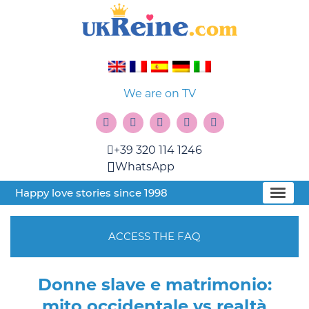
We are on TV
+39 320 114 1246
WhatsApp
Happy love stories since 1998
ACCESS THE FAQ
Donne slave e matrimonio:
mito occidentale vs realtà