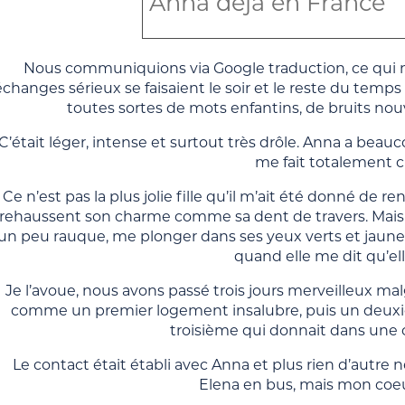
Anna déjà en France
Nous communiquions via Google traduction, ce qui n
échanges sérieux se faisaient le soir et le reste du temp
toutes sortes de mots enfantins, de bruits no
C’était léger, intense et surtout très drôle. Anna a beau
me fait totalement c
Ce n’est pas la plus jolie fille qu’il m’ait été donné de r
rehaussent son charme comme sa dent de travers. Mais q
un peu rauque, me plonger dans ses yeux verts et jaunes
quand elle me dit qu’el
Je l’avoue, nous avons passé trois jours merveilleux mal
comme un premier logement insalubre, puis un deuxiè
troisième qui donnait dans une 
Le contact était établi avec Anna et plus rien d’autre n
Elena en bus, mais mon coeu