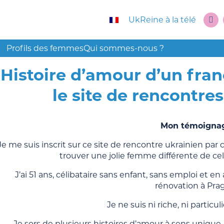
UkReine à la télé
Profils des femmes
Qui sommes-nous ?
Histoire d’amour d’un fran
le site de rencontr
Mon témoigna
Je me suis inscrit sur ce site de rencontre ukrainien pa
trouver une jolie femme différente de cel
J’ai 51 ans, célibataire sans enfant, sans emploi et
rénovation à Pra
Je ne suis ni riche, ni partic
Je sors de plusieurs histoires d’amour à sens unique,