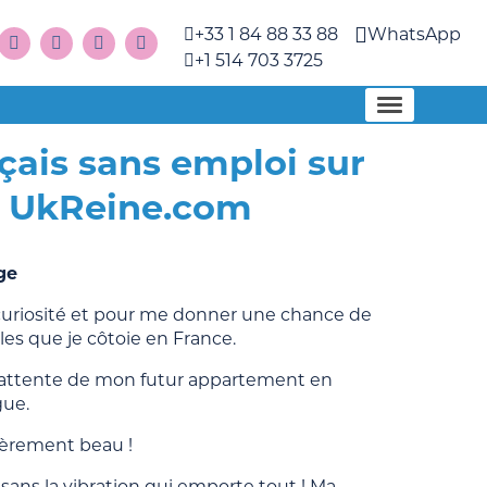
+33 1 84 88 33 88
WhatsApp
+1 514 703 3725
çais sans emploi sur
es UkReine.com
ge
r curiosité et pour me donner une chance de
les que je côtoie en France.
 en attente de mon futur appartement en
gue.
ulièrement beau !
 sans la vibration qui emporte tout ! Ma