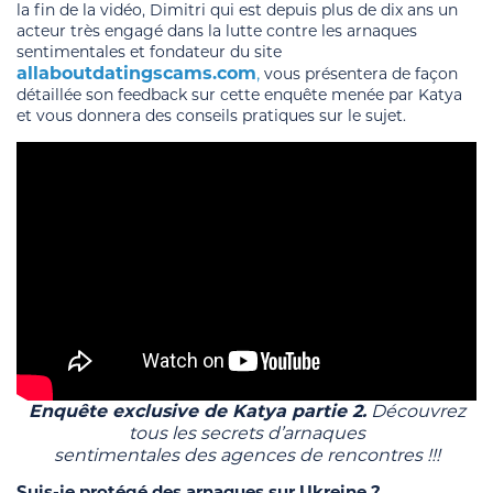
la fin de la vidéo, Dimitri qui est depuis plus de dix ans un
acteur très engagé dans la lutte contre les arnaques
sentimentales et fondateur du site
allaboutdatingscams.com
,
vous présentera de façon
détaillée son feedback sur cette enquête menée par Katya
et vous donnera des conseils pratiques sur le sujet.
Enquête exclusive de Katya partie 2.
Découvrez
tous les secrets d’arnaques
sentimentales des agences de rencontres !!!
Suis-je protégé des arnaques sur Ukreine ?