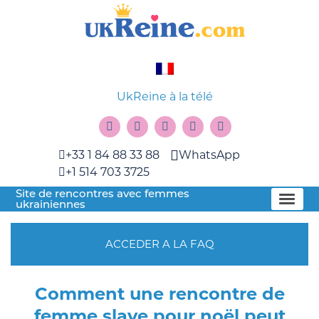
UkReine à la télé
+33 1 84 88 33 88
WhatsApp
+1 514 703 3725
Site de rencontres avec femmes
ukrainiennes
ACCEDER A LA FAQ
Comment une rencontre de
femme slave pour noël peut