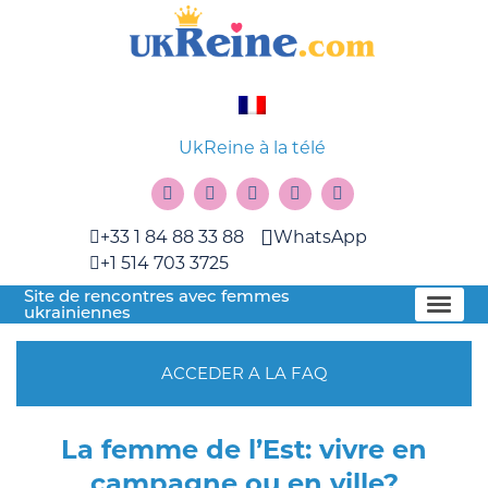
UkReine à la télé
+33 1 84 88 33 88
WhatsApp
+1 514 703 3725
Site de rencontres avec femmes
ukrainiennes
ACCEDER A LA FAQ
La femme de l’Est: vivre en
campagne ou en ville?