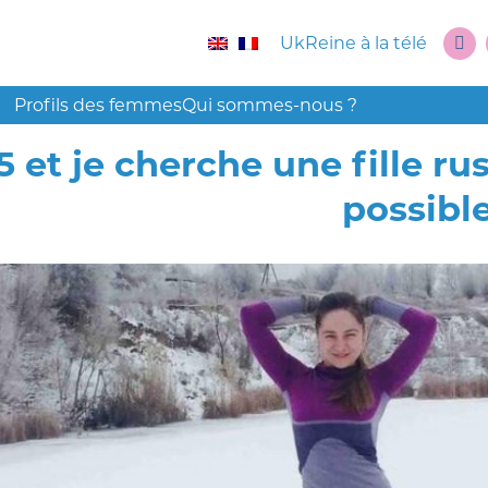
UkReine à la télé
Profils des femmes
Qui sommes-nous ?
55 et je cherche une fille rus
possibl