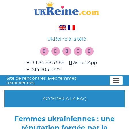
UkReine à la télé
+33 1 84 88 33 88
WhatsApp
+1 514 703 3725
Site de rencontres avec femmes
ukrainiennes
ACCEDER A LA FAQ
Femmes ukrainiennes : une
réputation forgée par la