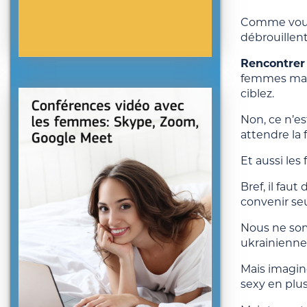
Comme vous l
débrouillent
Rencontrer
femmes mari
ciblez.
Non, ce n’es
attendre la 
Et aussi le
Bref, il fau
convenir se
Nous ne som
ukrainienne
Mais imagino
sexy en plus