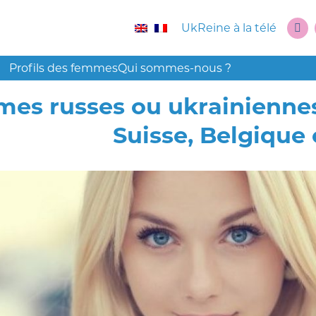
UkReine à la télé
Profils des femmes
Qui sommes-nous ?
es russes ou ukrainiennes 
Suisse, Belgique