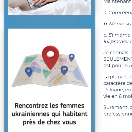
Maintenant 
a. Comment 
b. Même si 
c. Et même 
lui prouver 
Je connais 
SEULEMENT q
est pour eux
La plupart d
caractère d
Pologne, en
vie en 6 moi
Surement, c’
professionne