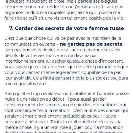
la plupart insouciant et drôle, mais parfois ses blagues
commencent à me rendre fou ou j’aimerais qu’il soit plus
organisé. Je dois me rappeler que j’aime qu’il puisse me
faire rire et qu’il ait une vision tellement positive de la vie.
7. Garder des secrets de votre femme russe
C’est quelque chose qui va de pair avec le maintien de la
ne gardez pas de secrets
communication ouverte –
.
Non pas que vous deviez dire à l’autre personne tous les
détails de votre vie, mais vous ne devriez pas
intentionnellement lui cacher quelque chose d’important.
Vous savez que c’est un secret qui doit être partagé lorsque
vous vous sentez même légèrement coupable de ne pas
leur avoir dit. Cela finira par sortir et le plus tôt est toujours
mieux que plus tard.
Bien qu’être trop révélateur ou brutalement honnête puisse
nuire à une relation au début, il peut aussi garder
consciemment des secrets ou retenir des informations qui
sont conséquentes à la relation – c’est-à-dire des choses qui
seraient émotionnellement préjudiciables pour l’autre
personne à découvrir. Toute la malhonnêteté n’est pas la
même chose. Il y a un vrai rôle à jouer pour la motivation
derrière la malhonnêteté et ce que j’essaie réellement de