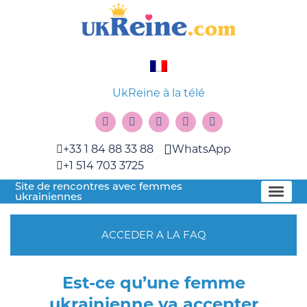
UkReine à la télé
+33 1 84 88 33 88
WhatsApp
+1 514 703 3725
Site de rencontres avec femmes
ukrainiennes
ACCEDER A LA FAQ
Est-ce qu’une femme
ukrainienne va accepter