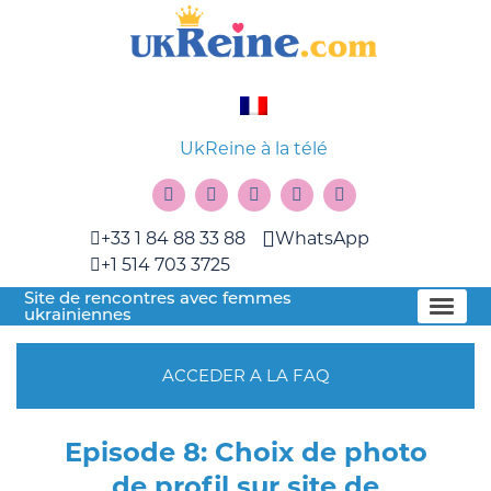
UkReine à la télé
+33 1 84 88 33 88
WhatsApp
+1 514 703 3725
Site de rencontres avec femmes
ukrainiennes
ACCEDER A LA FAQ
Episode 8: Choix de photo
de profil sur site de