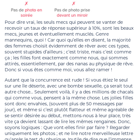
Pour dire vrai, les seuls mecs qui peuvent se vanter de
recevoir un taux de réponse supérieur à 10%, sont les beaux
mecs, jeunes et éventuellement musclés. Genre
mannequins, quoi ! Car quoi qu’elles en disent, la majorité
des femmes choisit évidemment de rêver avec ces types,
souvent stupides d’ailleurs ; c’est triste, mais c’est comme
ça ; les filles font exactement comme nous, qui sommes
attirés, essentiellement, par des nanas au physique de rêve.
Donc si vous êtes comme moi, vous allez ramer !
Autant que la concurrence est rude ! Si vous étiez le seul
sur une île déserte, avec une bombe sexuelle, ça serait tout
autre chose… Seulement voilà, il y a des millions de chacals
qui comme vous, pensent à la même chose. Les jolies filles
sont donc envahies, (souvent plus de 50 messages par
jour), et même si c’est plutôt flatteur et même agréable de
se sentir désirée au début, mettons-nous à leur place, très
vite ça devient lassant de lire les mêmes rengaines. Donc,
soyons logiques : Que vont-elles finir par faire ? Regarder
uniquement les photos ; et ne lire notre merveilleuse lettre
qu’après le test du physique. Inutile de dire que l’immense