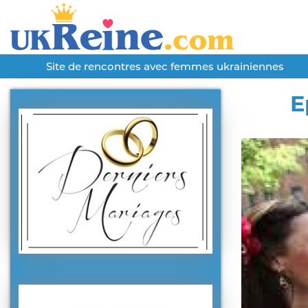
Site de rencontres avec femmes ukrainiennes
E