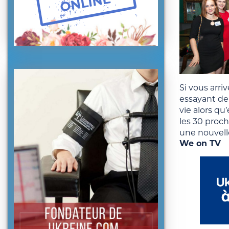
Si vous arri
essayant de 
vie alors qu
les 30 proch
une nouvell
We on TV