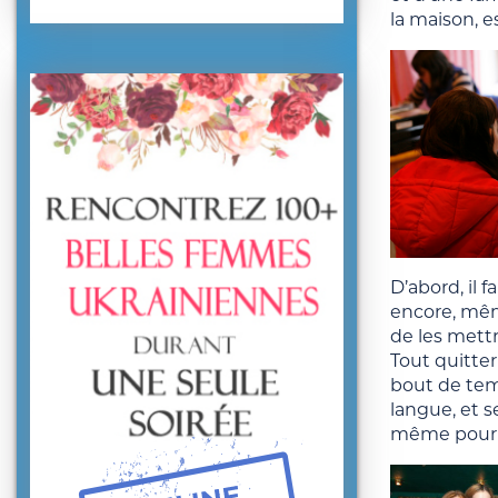
la maison, e
D’abord, il f
encore, mêm
de les mettr
Tout quitter
bout de temp
langue, et s
même pour 