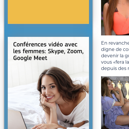
En revanche,
digne de con
devenir la g
vous «fera l
depuis des m