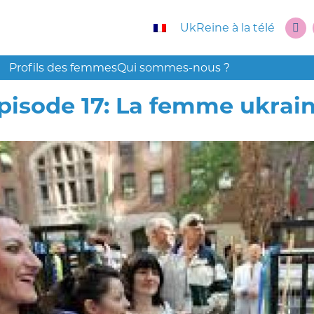
UkReine à la télé
Profils des femmes
Qui sommes-nous ?
pisode 17: La femme ukraini