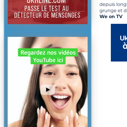
depuis long
grunge et d
We on TV