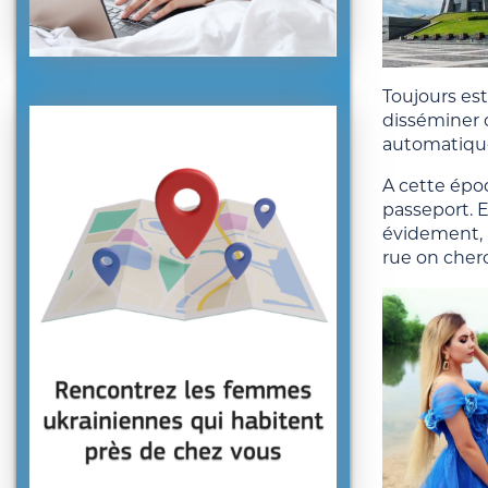
Toujours est
disséminer d
automatique 
A cette époq
passeport. E
évidement, i
rue on cherc