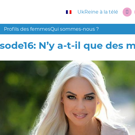
UkReine à la télé
Profils des femmes
Qui sommes-nous ?
sode16: N’y a-t-il que des