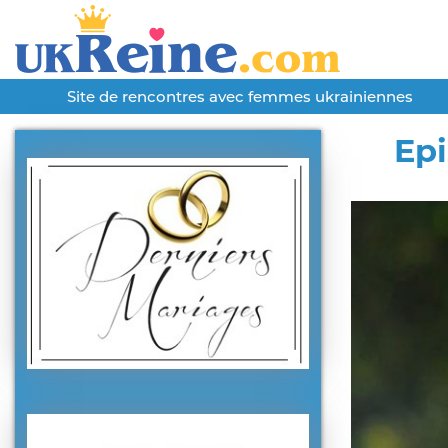
Site de rencontres avec femmes ukrainiennes
Epi