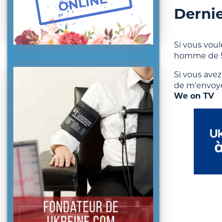
Dernie
Si vous voul
homme de 5
Si vous ave
de m’envoye
We on TV