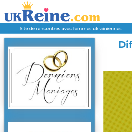
Site de rencontres avec femmes ukrainiennes
Di