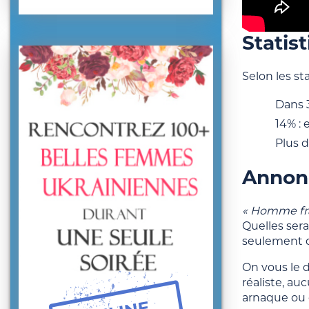
Statis
Selon les st
Dans 3
14% : 
Plus d
Annonc
« Homme fra
Quelles sera
seulement q
On vous le 
réaliste, au
arnaque ou d