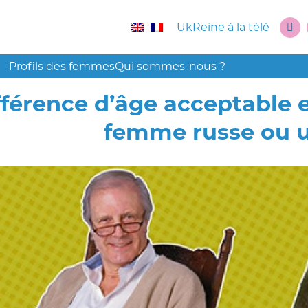
UkReine à la télé
Profils des femmes
Qui sommes-nous ?
fférence d’âge acceptable
femme russe ou u