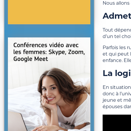
Nous allons
Admett
Tout dépend 
d’un tel choi
Parfois les
et qui peut 
enfance. El
La log
En situatio
donc à l’uni
jeune et mê
épouses dans