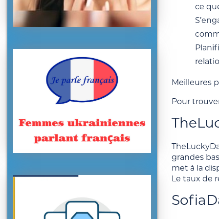
ce qu
S’eng
commu
Planif
relati
Meilleures 
Pour trouver
TheLu
TheLuckyDate
grandes base
met à la di
Le taux de 
SofiaD