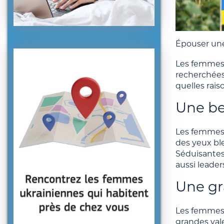
Épouser une
Les femmes u
recherchées 
quelles rais
Une be
Les femmes 
des yeux ble
Séduisantes 
aussi leade
Une gr
Les femmes 
grandes vale