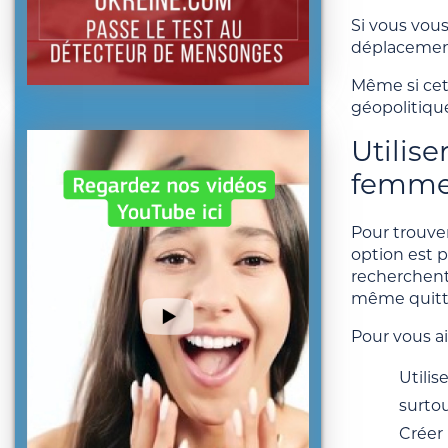
Si vous vou
déplacement
Même si cet
géopolitiqu
Utilis
femme 
Pour trouve
option est p
recherchent
même quitte
Pour vous ai
Utilis
surtou
Créer 