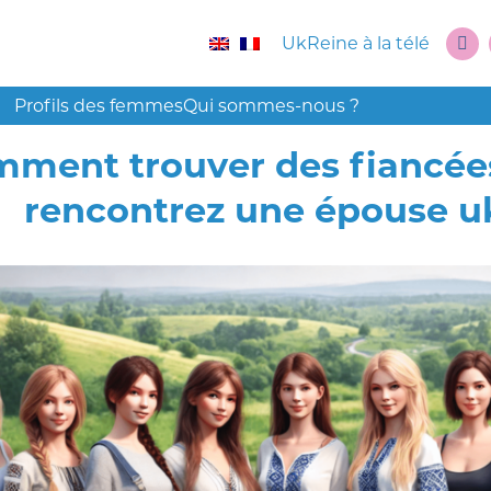
UkReine à la télé
Profils des femmes
Qui sommes-nous ?
ment trouver des fiancées
rencontrez une épouse u