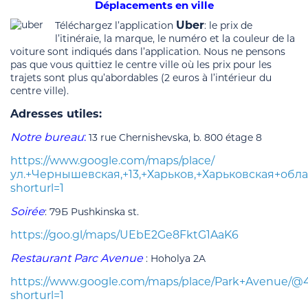
Déplacements en ville
Uber
Téléchargez l’application
: le prix de
l’itinéraie, la marque, le numéro et la couleur de la
voiture sont indiqués dans l’application. Nous ne pensons
pas que vous quittiez le centre ville où les prix pour les
trajets sont plus qu’abordables (2 euros à l’intérieur du
centre ville).
Adresses utiles:
Notre bureau
:
13 rue Chernishevska, b. 800 étage 8
https://www.google.com/maps/place/
ул.+Чернышевская,+13,+Харьков,+Харьковская+обла
shorturl=1
Soirée
: 79Б Pushkinska st.
https://goo.gl/maps/UEbE2Ge8FktG1AaK6
Restaurant Parc Avenue
: Hoholya 2A
https://www.google.com/maps/place/Park+Avenue/@4
shorturl=1