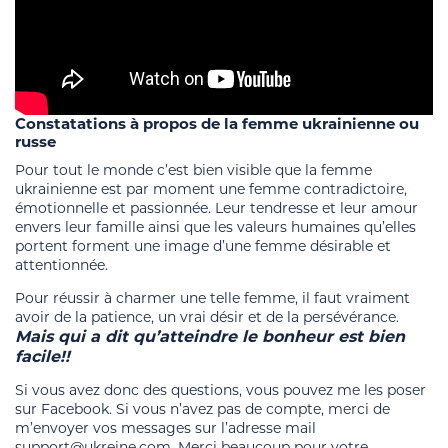
Constatations à propos de la femme ukrainienne ou
russe
Pour tout le monde c’est bien visible que la femme
ukrainienne est par moment une femme contradictoire,
émotionnelle et passionnée. Leur tendresse et leur amour
envers leur famille ainsi que les valeurs humaines qu’elles
portent forment une image d’une femme désirable et
attentionnée.
Pour réussir à charmer une telle femme, il faut vraiment
avoir de la patience, un vrai désir et de la persévérance.
Mais qui a dit qu’atteindre le bonheur est bien
facile!!
Si vous avez donc des questions, vous pouvez me les poser
sur Facebook. Si vous n’avez pas de compte, merci de
m’envoyer vos messages sur l’adresse mail
support@ukreine.com. Merci beaucoup pour votre