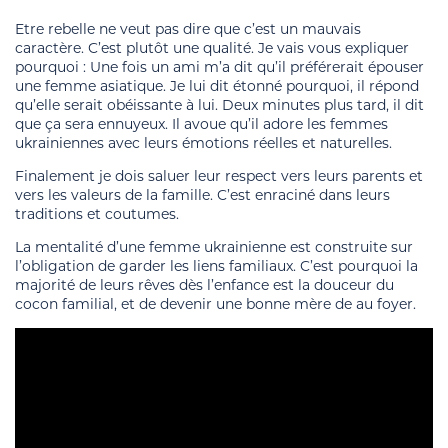
Etre rebelle ne veut pas dire que c’est un mauvais
caractère. C’est plutôt une qualité. Je vais vous expliquer
pourquoi : Une fois un ami m’a dit qu’il préférerait épouser
une femme asiatique. Je lui dit étonné pourquoi, il répond
qu’elle serait obéissante à lui. Deux minutes plus tard, il dit
que ça sera ennuyeux. Il avoue qu’il adore les femmes
ukrainiennes avec leurs émotions réelles et naturelles.
Finalement je dois saluer leur respect vers leurs parents et
vers les valeurs de la famille. C’est enraciné dans leurs
traditions et coutumes.
La mentalité d’une femme ukrainienne est construite sur
l’obligation de garder les liens familiaux. C’est pourquoi la
majorité de leurs rêves dès l’enfance est la douceur du
cocon familial, et de devenir une bonne mère de au foyer.