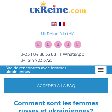
UkReine à la télé
+33 1 84 88 33 88
WhatsApp
+1 514 703 3725
Site de rencontres avec femmes
ukrainiennes
ACCEDER A LA FAQ
Сomment sont les femmes
russes et ukrainiennes?