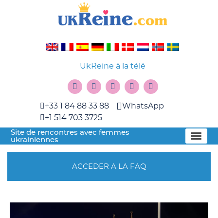
UkReine à la télé
+33 1 84 88 33 88
WhatsApp
+1 514 703 3725
Site de rencontres avec femmes
ukrainiennes
ACCEDER A LA FAQ