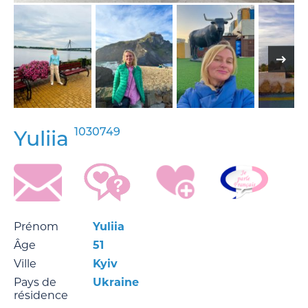
1030749
Yuliia
Prénom
Yuliia
Âge
51
Ville
Kyiv
Pays de
Ukraine
résidence