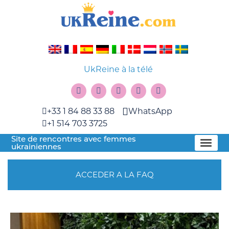
UkReine à la télé
+33 1 84 88 33 88
WhatsApp
+1 514 703 3725
Site de rencontres avec femmes
ukrainiennes
ACCEDER A LA FAQ