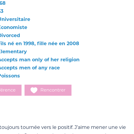
168
63
Universitaire
Economiste
Divorced
ils né en 1998, fille née en 2008
Elementary
Accepts man only of her religion
Accepts men of any race
Poissons
férence
Rencontrer
oujours tournée vers le positif. J’aime mener une vie