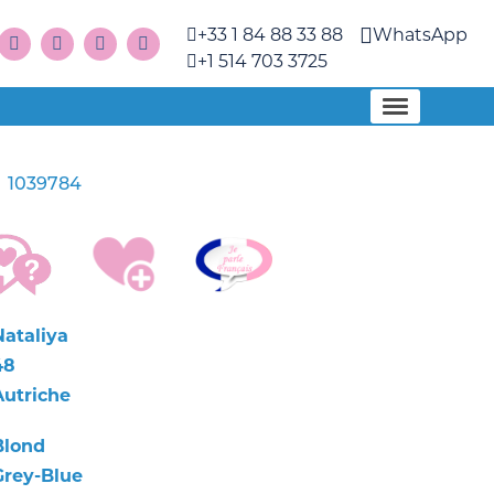
+33 1 84 88 33 88
WhatsApp
+1 514 703 3725
1039784
a
Nataliya
48
Autriche
Blond
Grey-Blue