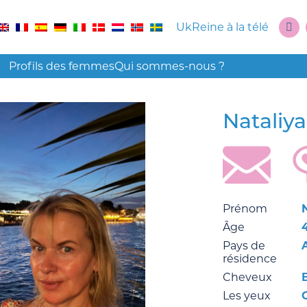
UkReine à la télé
Profils des femmes
Qui sommes-nous ?
Nataliy
Prénom
Âge
Pays de
résidence
Cheveux
Les yeux