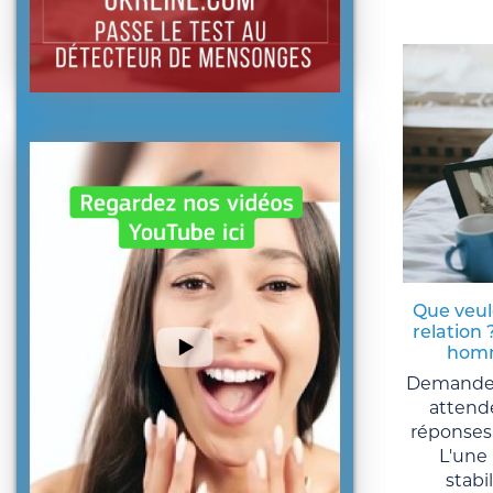
Que veul
relation 
homm
Demandez
attende
réponses 
L'une 
stabi