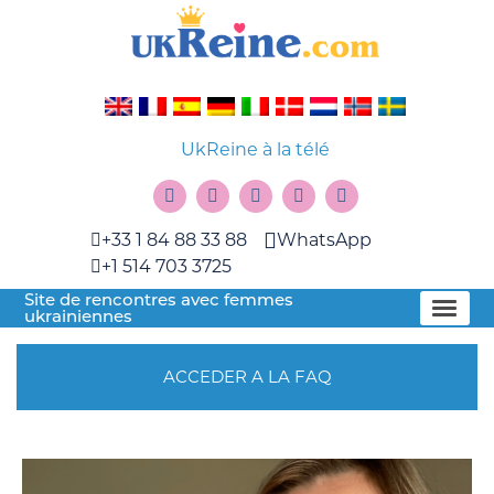
UkReine à la télé
+33 1 84 88 33 88
WhatsApp
+1 514 703 3725
Site de rencontres avec femmes
ukrainiennes
ACCEDER A LA FAQ