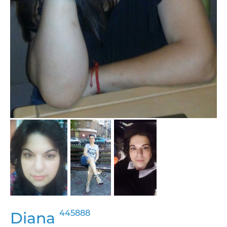
445888
Diana