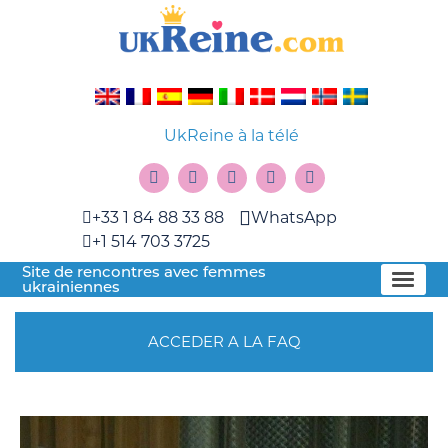
UkReine à la télé
+33 1 84 88 33 88
WhatsApp
+1 514 703 3725
Site de rencontres avec femmes
ukrainiennes
ACCEDER A LA FAQ