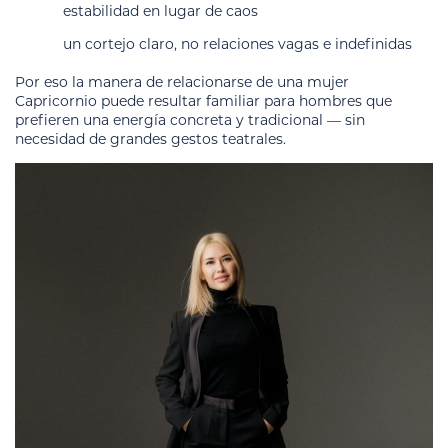
estabilidad en lugar de caos
un cortejo claro, no relaciones vagas e indefinidas
Por eso la manera de relacionarse de una mujer
Capricornio puede resultar familiar para hombres que
prefieren una energía concreta y tradicional — sin
necesidad de grandes gestos teatrales.