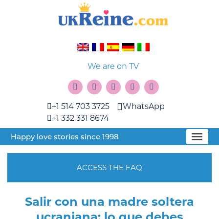
We are on TV
+1 514 703 3725
WhatsApp
+1 332 331 8674
Happy love stories since 1998
ACCESS THE FAQ
Salir con una madre soltera
ucraniana: lo que debes