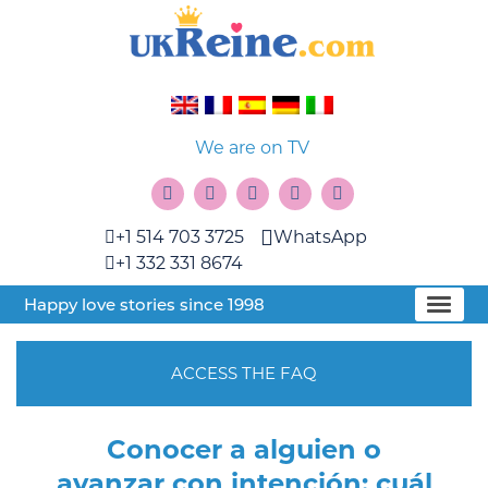
We are on TV
+1 514 703 3725
WhatsApp
+1 332 331 8674
Happy love stories since 1998
ACCESS THE FAQ
Conocer a alguien o
avanzar con intención: cuál