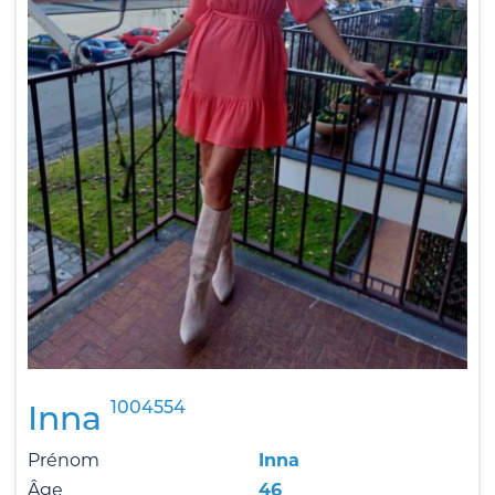
1004554
Inna
Prénom
Inna
Âge
46