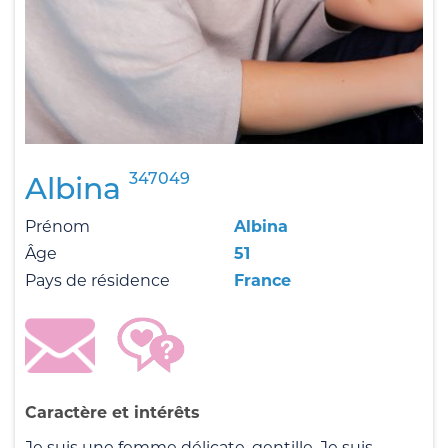
347049
Albina
Prénom
Albina
Âge
51
Pays de résidence
France
Caractère et intérêts
Je suis une femme délicate, gentille. Je suis