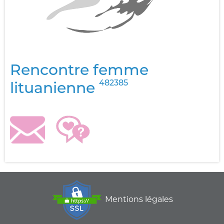
Rencontre femme
482385
lituanienne
Mentions légales