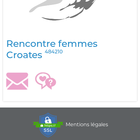
Rencontre femmes
484210
Croates
Mentions légales