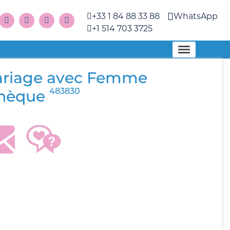
+33 1 84 88 33 88
WhatsApp
+1 514 703 3725
riage avec Femme
483830
hèque