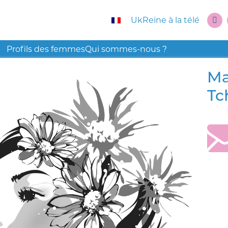
UkReine à la télé
Profils des femmes
Qui sommes-nous ?
Ma
Tc