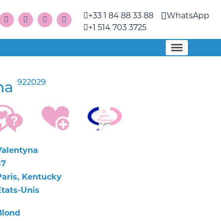
+33 1 84 88 33 88
WhatsApp
+1 514 703 3725
922029
na
Valentyna
57
Paris, Kentucky
États-Unis
Blond