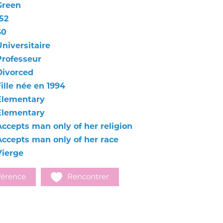
Green
52
60
Universitaire
Professeur
Divorced
ille née en 1994
Elementary
Elementary
Accepts man only of her religion
Accepts man only of her race
Vierge
férence
Rencontrer