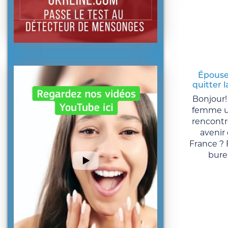
Épouse
quitter 
Bonjour!
femme uk
rencontr
aveni
France ? F
burea