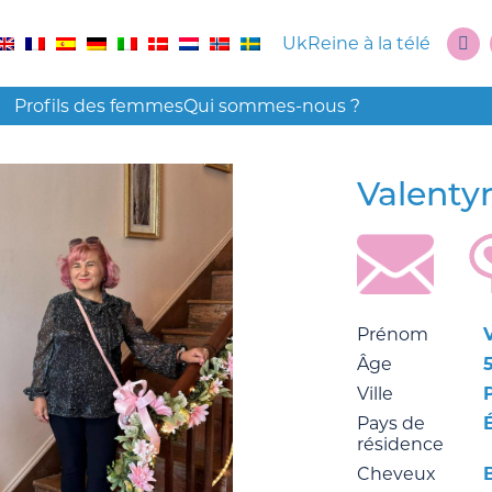
UkReine à la télé
Profils des femmes
Qui sommes-nous ?
Valenty
Prénom
Âge
Ville
Pays de
résidence
Cheveux