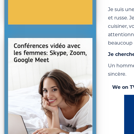
Je suis un
et russe. J
cuisiner, 
attentionn
beaucoup d
Je cherch
Un homme a
sincère.
We on T