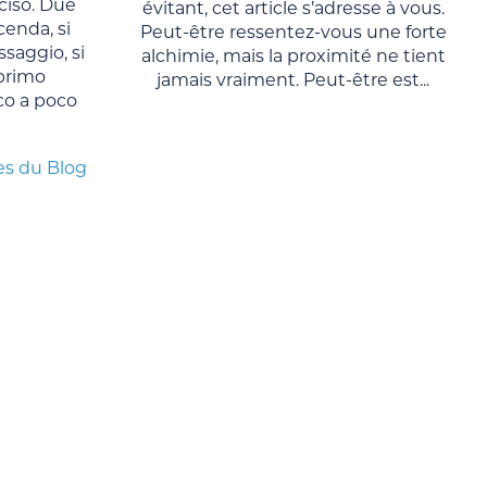
ciso. Due
évitant, cet article s’adresse à vous.
cenda, si
Peut-être ressentez-vous une forte
saggio, si
alchimie, mais la proximité ne tient
primo
jamais vraiment. Peut-être est...
co a poco
es du Blog