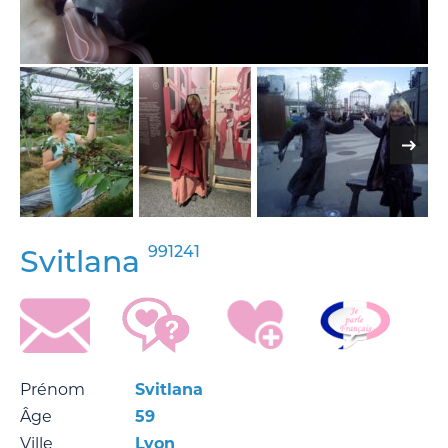
991241
Svitlana
Prénom
Svitlana
Âge
59
Ville
Lyon