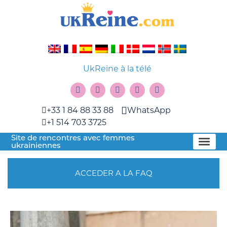
UkReine à la télé
+33 1 84 88 33 88
WhatsApp
+1 514 703 3725
Site de rencontres avec femmes
ukrainiennes
ACCEDER A LA FAQ