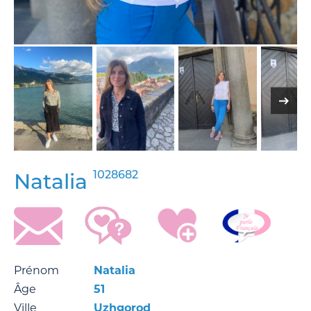
1028682
Natalia
Prénom
Natalia
Âge
51
Ville
Uzhgorod