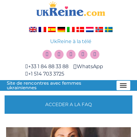
UkReine à la télé
+33 1 84 88 33 88
WhatsApp
+1 514 703 3725
Site de rencontres avec femmes
ukrainiennes
ACCEDER A LA FAQ