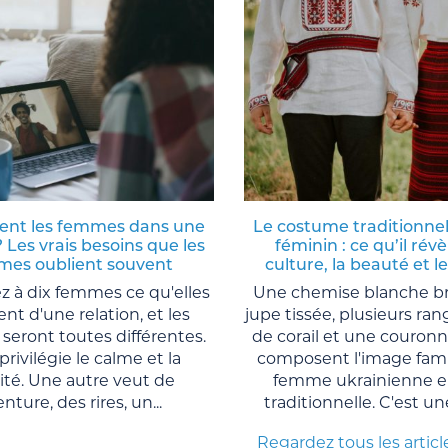
ent les femmes dans une
Le costume traditionnel
? Les vrais besoins que les
féminin : ce qu’il révè
es oublient souvent
culture, la beauté et l
 à dix femmes ce qu'elles
Une chemise blanche b
nt d'une relation, et les
jupe tissée, plusieurs ran
seront toutes différentes.
de corail et une couronn
privilégie le calme et la
composent l'image famil
lité. Une autre veut de
femme ukrainienne e
enture, des rires, un...
traditionnelle. C'est un
Regardez tous les articl