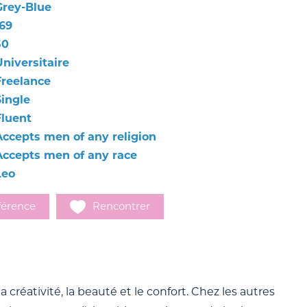
Grey-Blue
169
50
Universitaire
Freelance
Single
Fluent
Accepts men of any religion
Accepts men of any race
Leo
férence
Rencontrer
a créativité, la beauté et le confort. Chez les autres