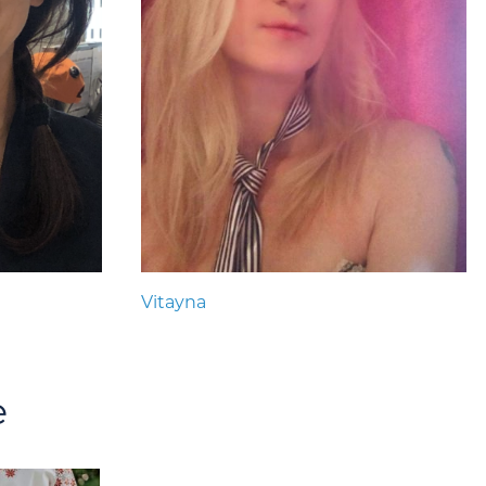
Vitayna
e