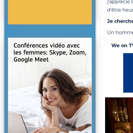
j'apprécie 
d'être heu
Je cherch
Un homme f
We on T