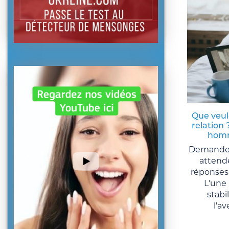
Que veul
relation 
homm
Demandez
attende
réponses 
L'une 
stabi
l'av