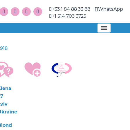
+33 1 84 88 33 88
WhatsApp
+1 514 703 3725
918
Elena
27
Lviv
Ukraine
Blond