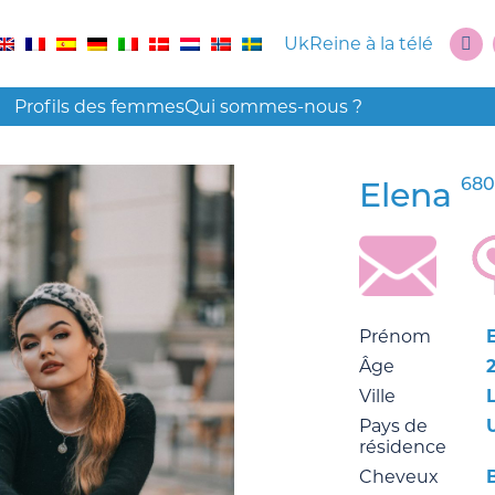
UkReine à la télé
Profils des femmes
Qui sommes-nous ?
680
Elena
Prénom
Âge
Ville
Pays de
résidence
Cheveux